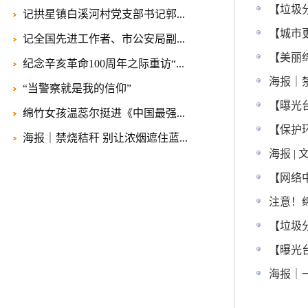
【垃圾
记拱星镇白溪河村党支部书记郭...
【城市
记全国先进工作者、市公安局副...
【美丽
纪念辛亥革命100周年之际重访“...
海报｜
“当警察就是我的信仰”
【曝光
绵竹女孩温蕊尔挺进《中国最强...
【保护
海报｜禁烧秸秆 别让浓烟遮住蓝...
海报 |
【网络
注意！
【垃圾
【曝光
海报｜