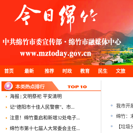
首页
最新
推荐
时政
教育
民生
文旅
海报 | 文明祭祀 平安清明
我市开
记“德阳市十佳人民警察”、市...
绵竹：
注意！绵竹重启和新增32处电子...
【垃圾
绵竹市第十七届人大常委会主任...