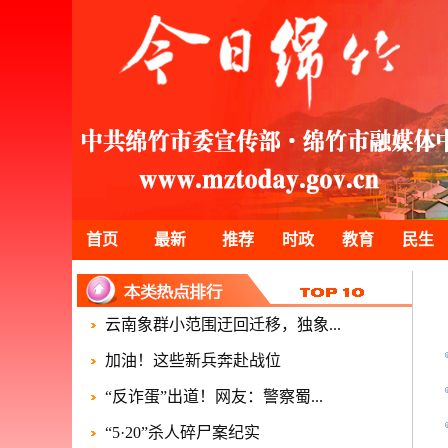
首页
最新
推荐
时政
教育
民生
云南象群小范围迂回迁移，独象...
加油！这些新兵奔赴战位
“反诈蛋”出道！网友：警察蜀...
“5·20”杀人碎尸案纪实