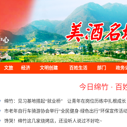
文旅
经济
文明创建
百姓生活
部门
政务
今日绵竹 · 百
绵竹：见习基地搭起“就业桥” 让青年在岗位历练中扎根成长
市老年自行车骑游协会举行“全民健身·绿色出行”环保宣传活
馋哭！绵竹这几家烧烤店，还没听人说过不好吃~