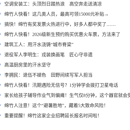
空调安装工：头顶烈日踏热浪 高空奔走送清凉
绵竹人快看！这几类人员，最高可领15000元补贴→
搞快！绵竹有奖发票火热进行中，好多人都中奖了……
绵竹人快看！2026级新生预约购买优惠火车票，方法来了
建筑工人：用汗水浇铸“城市脊梁”
退役军人李明生：戎装换画笔 匠心守非遗
高温厨房里的汗水坚守
李拥民：退伍不褪色 田野间续写军人担当
绵竹人快看！汛期遇险无信号？1分钟学会拨打卫星电话
家长给孩子辅导作业气到偏瘫！生气仅8分钟，这个器官就会
绵竹人注意！这个“避暑胜地”，藏着5大致命风险！
重要提醒！绵竹这家企业招聘延长报名时间啦！