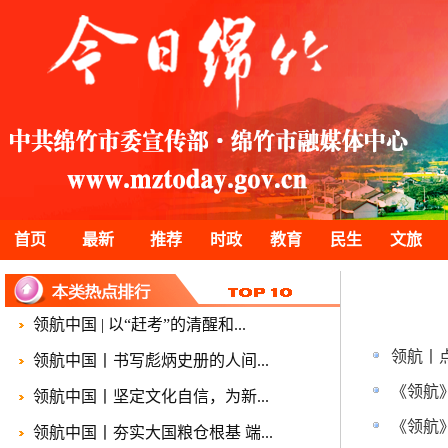
首页
最新
推荐
时政
教育
民生
文旅
领航中国 | 以“赶考”的清醒和...
领航丨
领航中国丨书写彪炳史册的人间...
《领航
领航中国丨坚定文化自信，为新...
《领航
领航中国丨夯实大国粮仓根基 端...