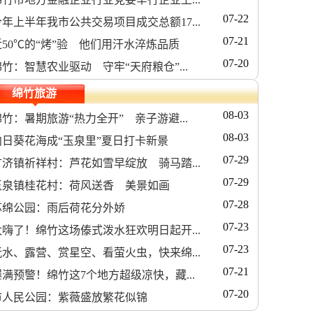
07-22
今年上半年我市公共交易项目成交总额17...
07-21
近50℃的“烤”验 他们用汗水淬炼品质
07-20
绵竹：智慧农业驱动 守牢“天府粮仓”...
绵竹旅游
08-03
绵竹：暑期旅游“热力全开” 亲子游避...
08-03
向日葵花海成“玉泉里”夏日打卡新景
07-29
广济镇祈祥村：芦花如雪早绽放 骑马踏...
07-29
玉泉镇桂花村：荷风送香 美景如画
07-28
苏绵公园：雨后荷花分外娇
07-23
太嗨了！绵竹这场傣式泼水狂欢明日起开...
07-23
玩水、露营、赏星空、看萤火虫，快来绵...
07-21
爆满预警！绵竹这7个地方超级凉快，藏...
07-20
市人民公园：紫薇盛放繁花似锦