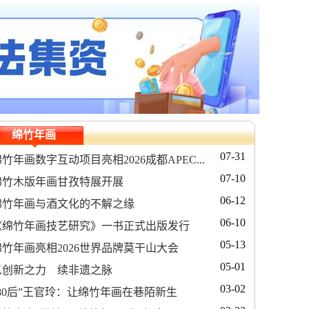
绵竹年画
07-31
竹年画数字互动项目亮相2026成都APEC...
07-10
绵竹木版年画甘孜特展开展
06-12
绵竹年画与酒文化的不解之缘
06-10
《绵竹年画技艺研究》一书正式出版发行
05-13
绵竹年画亮相2026世界品牌莫干山大会
05-01
以创新之力 续非遗之脉
03-02
“80后”王官玲：让绵竹年画在巷陌新生