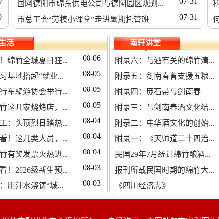
0
07-31
国网德阳市绵东供电公司与德阿园区规划...
科
0
07-31
市总工会“劳模小课堂”走进暑期托管班
生活
南轩讲堂
08-06
！绵竹全城夏日狂...
附录六：与酒有关的绵竹清...
08-05
基地搭起“就业...
附录五：剑南春曾支援五粮...
08-05
行车骑游协会举行...
附录四：庞石帚与剑南春
08-05
竹这几家烧烤店，...
附录三：与剑南春酒文化结...
08-04
工：头顶烈日踏热...
附录二：中华酒文化的创始...
08-04
看！这几类人员，...
附录一：《天师道二十四治...
08-04
竹有奖发票火热进...
民国29年7月统计绵竹酿酒...
08-03
！2026级新生预...
报刊所载民国时期的绵竹大...
08-03
用汗水浇铸“城...
《四川经济志》