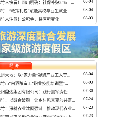
08-04
绵竹人快看！四川明确：社保补贴25%！...
08-04
绵竹：“政策礼包”赋能高校毕业生就业...
08-03
绵竹人注意！公积金，将有新变化
经 济
08-04
龙蟒大地：以“家力量”凝聚产业工人奋...
08-03
竹市“白酒酿造工”职业技能培训暨“...
07-30
德阳鼎达集团有限公司：践行拥军责任 ...
07-24
绵竹：以融合破题 让乡村风景变为共富...
07-23
绵竹：深耕农业建圈强链 推动现代农业...
07-23
绵竹市地方金融企业行业党委举行企业上...