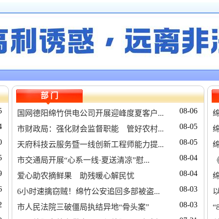
部 门
5
08-06
国网德阳绵竹供电公司开展迎峰度夏客户...
绵
4
08-05
市财政局：强化财会监督职能 管好农村...
0
08-05
天府科技云服务暨一线创新工程师能力提...
5
08-04
市交通局开展“心系一线·夏送清凉”慰...
9
08-04
爱心助农摘鲜果 助残暖心解民忧
6
08-03
6小时速擒窃贼！绵竹公安追回多部被盗...
2
08-03
市人民法院三破僵局执结异地“骨头案”