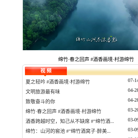
绵竹·春之回声 #酒香画境·村游绵竹
视 频
07-1
夏之轻吟 #酒香画境·村游绵竹
04-2
文明旅游最有味
04-2
致敬奋斗的你
03-2
绵竹·春之回声 #酒香画境·村游绵竹
03-0
酒香跨越时空，知己从不缺席 #“绵竹酒...
03-0
绵竹：山河的窖池 #“绵竹酒窝子·醉美...