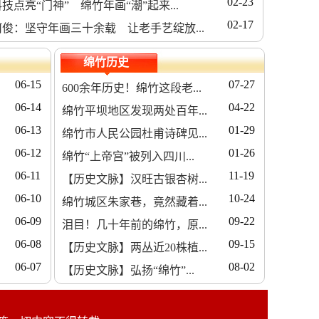
02-23
技点亮“门神” 绵竹年画“潮”起来...
02-17
何俊：坚守年画三十余载 让老手艺绽放...
绵竹历史
06-15
07-27
600余年历史！绵竹这段老...
06-14
04-22
绵竹平坝地区发现两处百年...
06-13
01-29
绵竹市人民公园杜甫诗碑见...
06-12
01-26
绵竹“上帝宫”被列入四川...
06-11
11-19
【历史文脉】汉旺古银杏树...
06-10
10-24
绵竹城区朱家巷，竟然藏着...
06-09
09-22
泪目！几十年前的绵竹，原...
06-08
09-15
【历史文脉】两丛近20株植...
06-07
08-02
【历史文脉】弘扬“绵竹”...