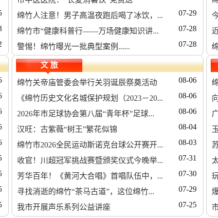
5
07-29
绵竹人注意！男子高温夜跑后喝了冰饮，...
3
07-28
绵竹市“健康科普行——万场健康知识讲...
2
07-28
警惕！绵竹曝光一批典型案例......
文 旅
6
08-06
绵竹关帝庙管委会举行关羽诞辰祭奠活动
6
08-06
《绵竹历史文化名城保护规划（2023－20...
6
08-06
2026年市足球协会第八届“青年杯”足球...
6
08-04
汉旺：古紫薇“树王”繁花似锦
6
08-03
绵竹市2026全民运动斯诺克台球公开赛开...
5
07-31
收官！川超冠军挑战赛暨颁奖仪式今晚举...
5
07-30
芳华百年！《黄河大合唱》首唱队伍中，...
5
07-29
寻找消逝的绵竹“茶马古道”，这位绵竹...
5
07-25
我市开展声乐系列公益讲座