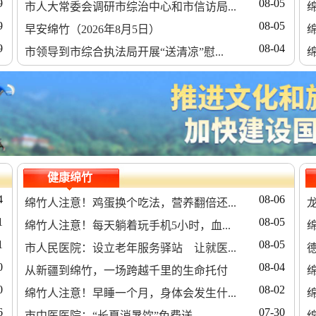
9
08-05
市人大常委会调研市综治中心和市信访局...
9
08-05
早安绵竹（2026年8月5日）
9
08-04
市领导到市综合执法局开展“送清凉”慰...
健康绵竹
4
08-06
绵竹人注意！鸡蛋换个吃法，营养翻倍还...
1
08-05
绵竹人注意！每天躺着玩手机5小时，血...
绵
1
08-05
市人民医院：设立老年服务驿站 让就医...
0
08-04
从新疆到绵竹，一场跨越千里的生命托付
0
08-02
绵竹人注意！早睡一个月，身体会发生什...
6
07-30
市中医医院：“长夏消暑饮”免费送