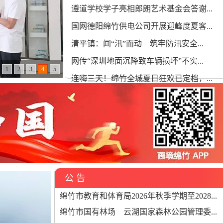
遵道学校学子亮相郎朗艺术基金会答谢...
国网德阳绵竹供电公司开展迎峰度夏客...
清平镇：闻“汛”而动 筑牢防汛安全...
网传“深圳地面沉降致车辆损坏”不实...
1
2
3
4
5
连嗨三天！绵竹全城夏日狂欢已定档，...
公 告
绵竹市教育和体育局2026年秋季学期至2028...
绵竹市国有林场 云湖国家森林公园管理委...