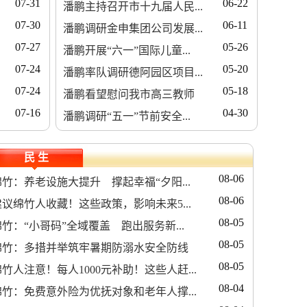
07-31
06-22
潘鹏主持召开市十九届人民...
07-30
06-11
潘鹏调研金申集团公司发展...
07-27
05-26
潘鹏开展“六一”国际儿童...
07-24
05-20
潘鹏率队调研德阿园区项目...
07-24
05-18
潘鹏看望慰问我市高三教师
07-16
04-30
潘鹏调研“五一”节前安全...
民 生
08-06
绵竹：养老设施大提升 撑起幸福“夕阳...
08-06
建议绵竹人收藏！这些政策，影响未来5...
08-05
绵竹：“小哥码”全域覆盖 跑出服务新...
08-05
绵竹：多措并举筑牢暑期防溺水安全防线
08-05
绵竹人注意！每人1000元补助！这些人赶...
08-04
绵竹：免费意外险为优抚对象和老年人撑...