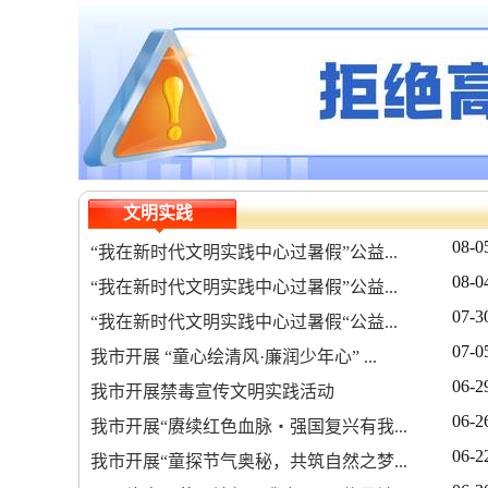
文明实践
08-0
“我在新时代文明实践中心过暑假”公益...
08-0
“我在新时代文明实践中心过暑假”公益...
07-3
“我在新时代文明实践中心过暑假“公益...
07-0
我市开展 “童心绘清风·廉润少年心” ...
06-2
我市开展禁毒宣传文明实践活动
06-2
我市开展“赓续红色血脉・强国复兴有我...
06-2
我市开展“童探节气奥秘，共筑自然之梦...