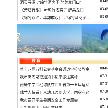
03-0
酒灵寻源 #“绵竹酒窝子·醉美龙门山”...
03-0
《诗酒行旅》 #“绵竹酒窝子·醉美龙门...
03-0
《绵竹双绝，年韵成双》 #“绵竹酒窝子...
教 育
08-0
第十八届万科公益基金会遵道学校奖教金...
07-3
我市高考录取通知书迎来派送高峰
07-3
南轩中学曲棍球队在四川省第十五届运动...
07-3
绵竹人快看！从幼儿园到大学，国家有这...
07-3
我市召开学生暑期安全工作专题会
07-1
执手赴彝山 同心育桃李