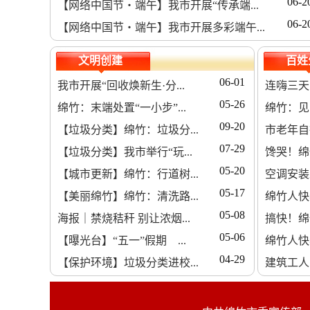
06-2
【网络中国节・端午】我市开展“传承端...
06-2
【网络中国节・端午】我市开展多彩端午...
文明创建
百姓
06-01
我市开展“回收焕新生·分...
连嗨三天
05-26
绵竹：末端处置“一小步”...
绵竹：见习
09-20
【垃圾分类】绵竹：垃圾分...
市老年自
07-29
【垃圾分类】我市举行“玩...
馋哭！绵
05-20
【城市更新】绵竹：行道树...
空调安装
05-17
【美丽绵竹】绵竹：清洗路...
绵竹人快
05-08
海报｜禁烧秸秆 别让浓烟...
搞快！绵
05-06
【曝光台】“五一”假期 ...
绵竹人快看
04-29
【保护环境】垃圾分类进校...
建筑工人：