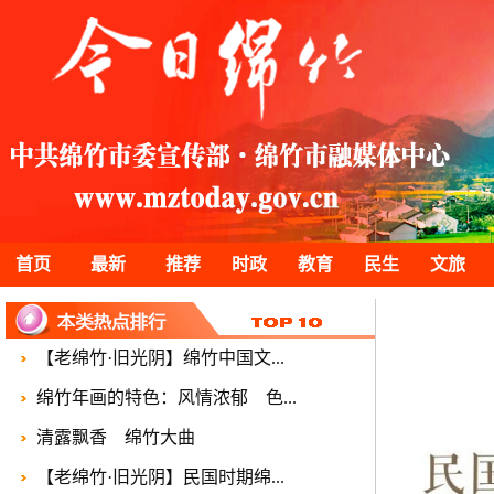
首页
最新
推荐
时政
教育
民生
文旅
【老绵竹·旧光阴】绵竹中国文...
绵竹年画的特色：风情浓郁 色...
清露飘香 绵竹大曲
【老绵竹·旧光阴】民国时期绵...