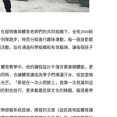
在鄔明春與體育老師們的共同組織下，全校2600餘
齊列隊跑步，時而分組進行趣味運動，每一個身影都
間活動，旨在通過科學組織和有效鍛煉，讓每個孩子
。體育教學中，他的課程設計不僅夯實基礎體能，更
的同時，也讓體育課成為學子們揮灑汗水、綻放激情
着光芒。「那是在一次火把節上，我第一次見識到這
體的對抗技巧，更承載着民族文化的精髓，鍛造着學
教學經驗系統提煉，撰寫的文章《談民族地區體育課