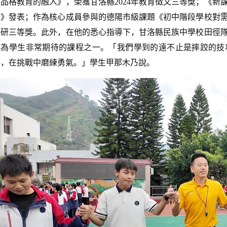
堂品格教育的融入》，榮獲甘洛縣2024年教育徵文三等獎；《
研》發表；作為核心成員參與的德陽市級課題《初中階段學校對
科研三等獎。此外，在他的悉心指導下，甘洛縣民族中學校田徑
成為學生非常期待的課程之一。「我們學到的遠不止是摔跤的技
伴，在挑戰中磨練勇氣。」學生甲那木乃說。