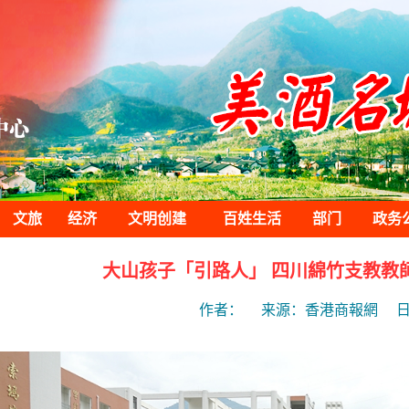
文旅
经济
文明创建
百姓生活
部门
政务
大山孩子「引路人」 四川綿竹支教教
作者：
来源：香港商報網
日