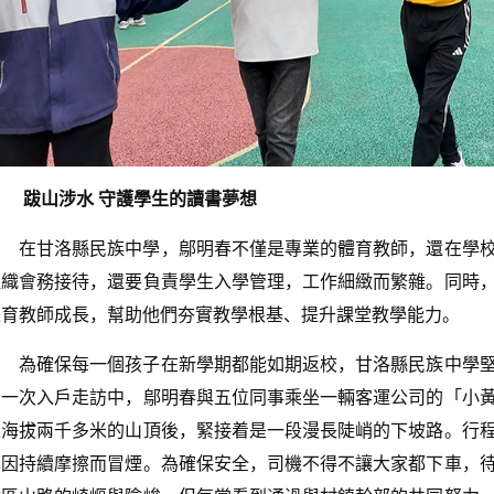
跋山涉水 守護學生的讀書夢想
在甘洛縣民族中學，鄔明春不僅是專業的體育教師，還在學
組織會務接待，還要負責學生入學管理，工作細緻而繁雜。同時
體育教師成長，幫助他們夯實教學根基、提升課堂教學能力。
為確保每一個孩子在新學期都能如期返校，甘洛縣民族中學
在一次入戶走訪中，鄔明春與五位同事乘坐一輛客運公司的「小
至海拔兩千多米的山頂後，緊接着是一段漫長陡峭的下坡路。行
也因持續摩擦而冒煙。為確保安全，司機不得不讓大家都下車，