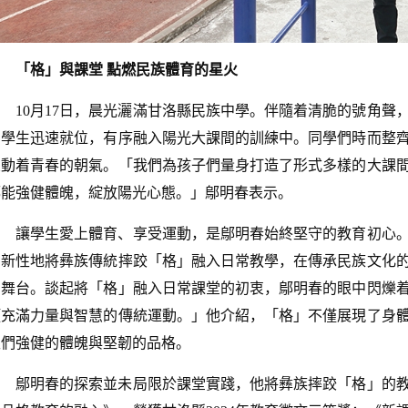
「格」與課堂 點燃民族體育的星火
10月17日，晨光灑滿甘洛縣民族中學。伴隨着清脆的號角聲，
名學生迅速就位，有序融入陽光大課間的訓練中。同學們時而整
躍動着青春的朝氣。「我們為孩子們量身打造了形式多樣的大課
都能強健體魄，綻放陽光心態。」鄔明春表示。
讓學生愛上體育、享受運動，是鄔明春始終堅守的教育初心
創新性地將彝族傳統摔跤「格」融入日常教學，在傳承民族文化
的舞台。談起將「格」融入日常課堂的初衷，鄔明春的眼中閃爍
項充滿力量與智慧的傳統運動。」他介紹，「格」不僅展現了身
生們強健的體魄與堅韌的品格。
鄔明春的探索並未局限於課堂實踐，他將彝族摔跤「格」的