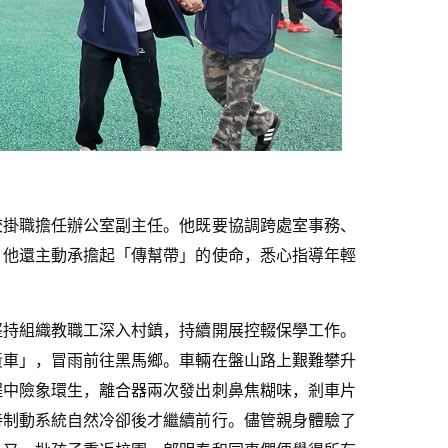
校掛職擔任辦公室副主任。他既要協調跨處室事務、
，他還主動承擔起「傳幫帶」的使命，悉心指導年輕
堅持組織教職工深入村鎮，持續開展控輟保學工作。
黃車」，冒雨前往黑馬鄉。車輛在盤山路上艱難攀升
程中險象環生，離合器兩次發出刺鼻焦糊味，剎車片
待制動系統自然冷卻後才繼續前行。儘管親身體驗了