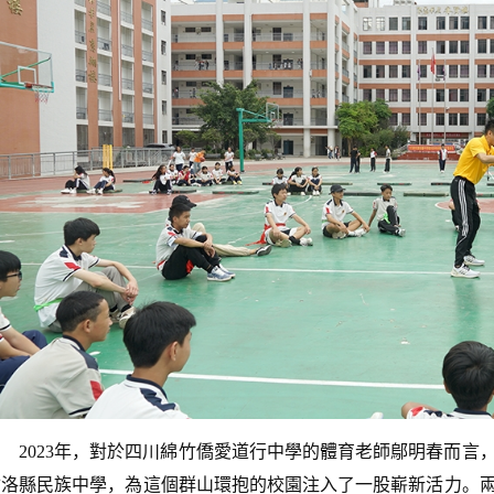
2023年，對於四川綿竹僑愛道行中學的體育老師鄔明春而
甘洛縣民族中學，為這個群山環抱的校園注入了一股嶄新活力。