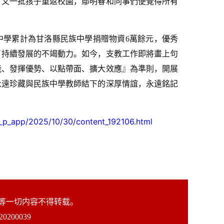
，又一批孩子重返校園，鄔明春和同事們便覺得所有
中學累計為甘洛縣民族中學捐贈物資6萬餘元，優秀
入了持續發展的不竭動力。如今，支教工作即將畫上句
能、發揮優勢、以點帶面、擴大效應』為準則，開展
永遠珍藏與民族中學教師結下的深厚情誼，永遠銘記
_p_app/2025/10/30/content_192106.html
片等一切内容不得转载。
200039