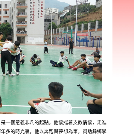
言，是一個意義非凡的起點。他懷揣着支教情懷，走進
兩年多的時光裏，他以奔跑與夢想為筆，幫助彝鄉學