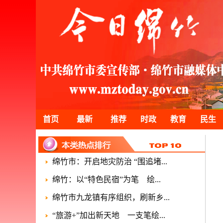
首页
最新
推荐
时政
教育
民生
绵竹市：开启地灾防治 “围追堵...
绵竹：以“特色民宿”为笔 绘...
绵竹市九龙镇有序组织，刷新乡...
“旅游+”加出新天地 一支笔绘...