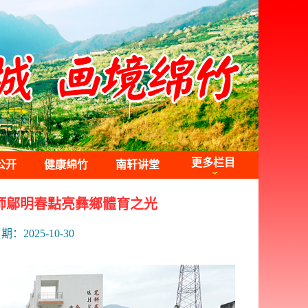
更多栏目
公开
健康绵竹
南轩讲堂
師鄔明春點亮彝鄉體育之光
期：2025-10-30