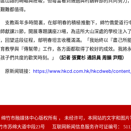
彝區山路的崎嶇與險峻，但每當看到通過與村鎮幹部的共同努力
的艱難都值得。
支教兩年多時間裏，在鄔明春的積極推動下，綿竹僑愛道行
教師獻課21節，開展專題講座23場，為這所大山深處的學校注
號，回望這段征程，鄔明春坦言收穫滿滿。「我始終以『盡己所
教育教學與『傳幫帶』工作，各方面都取得了較好的成效。我將
與孩子們共度的歡笑時刻。」
（記者 張寶杉 通訊員 周韻 尹翔）
https://www.hkcd.com.hk/hkcdweb/content
原新闻链接：
绵竹市融媒体中心版权所有 ， 未经许可，本网站的文字和图
绵竹市苏绵大道中段23号
互联网新闻信息服务许可证编号： 51120