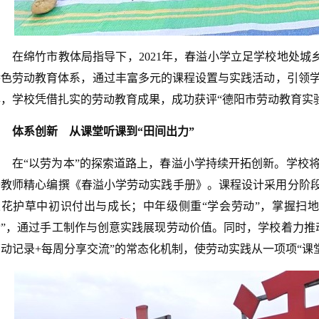
在绵竹市教体局指导下，2021年，春溢小学立足学校地处城乡结
特色劳动教育体系，通过丰富多元的课程设置与实践活动，引领学
年，学校凭借扎实的劳动教育成果，成功获评“德阳市劳动教育实
体系创新 从课堂听课到“田间出力”‌
在“以劳为本”的探索道路上，春溢小学持续开拓创新。学校
干教师精心编撰《春溢小学劳动实践手册》。课程设计采用分阶段
浇花护草中初识付出与成长；中年级侧重“学会劳动”，掌握扫
动”，通过手工制作与创意实践展现劳动价值。同时，学校着力推
劳动记录+每周分享交流”的常态化机制，使劳动实践从一项项“课