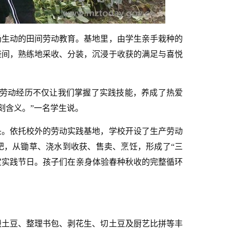
场生动的田间劳动教育。基地里，由学生亲手栽种的
垄间，熟练地采收、分装，沉浸于收获的满足与喜悦
的劳动经历不仅让我们掌握了实践技能，养成了热爱
刻含义。”一名学生说。
头。依托校外的劳动实践基地，学校开设了生产劳动
肥，从锄草、浇水到收获、售卖、烹饪，形成了“三
固定实践节日。孩子们在亲身体验春种秋收的完整循环
搬土豆、整理书包、剥花生、切土豆及厨艺比拼等丰