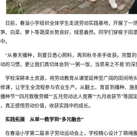
日前，春溢小学组织全体学生走进劳动实践基地，开展了一
莴笋、白菜、萝卜等蔬菜长势良好，绿意盎然。同学们穿梭于田
之中。
“从春天播种，到夏日悉心照料，再到秋冬亲手收获。完整
劳动的习惯，更让我们真切体会到‘一粥一饭，当思来之不易’的深
学校深耕本土资源，将劳动教育从课堂延伸至广阔的田间地
必修课，让学生全流程参与农业生产。从翻土、育苗到播种、施
播种节”“四月致敬劳模”“五月劳动达人竞赛”“九月收获节”等
中，真正感悟劳动价值，收获实践中的成长。
实践拓展 从单一教学到“多元融合”
在春溢小学第二届亲子劳动运动会上，学校精心设计了跳绳