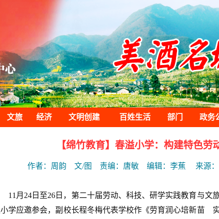
文旅
经济
文明创建
百姓生活
部门
政务
【绵竹教育】春溢小学：构建特色劳
作者：周韵 文/图 责编：唐敏 编辑：李蕉
来源：
11月24日至26日，第二十届劳动、科技、研学实践教育与
溢小学应邀参会，副校长程冬梅代表学校作《劳育润心培新苗 