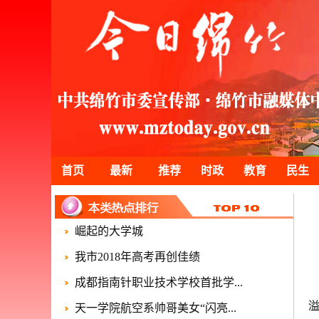
首页
最新
推荐
时政
教育
民生
崛起的大学城
我市2018年高考再创佳绩
成都指南针职业技术学校首批学...
天一学院航空系帅哥美女“闪亮...