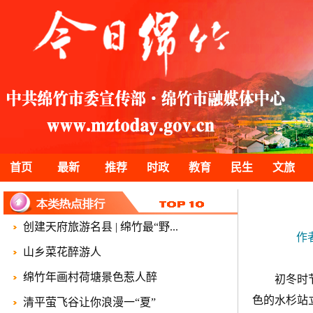
首页
最新
推荐
时政
教育
民生
文旅
创建天府旅游名县 | 绵竹最“野...
作
山乡菜花醉游人
绵竹年画村荷塘景色惹人醉
初冬时
色的水杉站
清平萤飞谷让你浪漫一“夏”