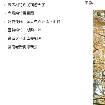
平静。
云盖村特色民宿游火了
鸟瞰绵竹雪景图
盛夏夜晚 萤火虫点亮清平山谷
雪舞绵竹 期盼丰年
遵道太平水库美如画
剑南老街再添新景