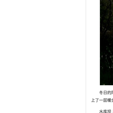
冬日的
上了一层暖
水库坝