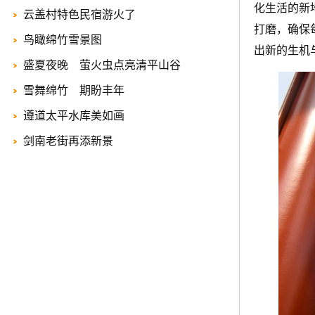
化生活的新
云盖村特色民宿游火了
打磨，确保
鸟瞰绵竹雪景图
出新的生机
盛夏夜晚 萤火虫点亮清平山谷
雪舞绵竹 期盼丰年
遵道太平水库美如画
剑南老街再添新景