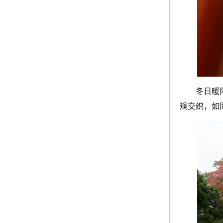
冬日暖
斓交织，如