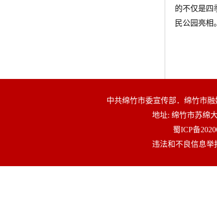
的不仅是四
民公园亮相
中共绵竹市委宣传部．绵竹市融
地址: 绵竹市苏
蜀ICP备2020
违法和不良信息举