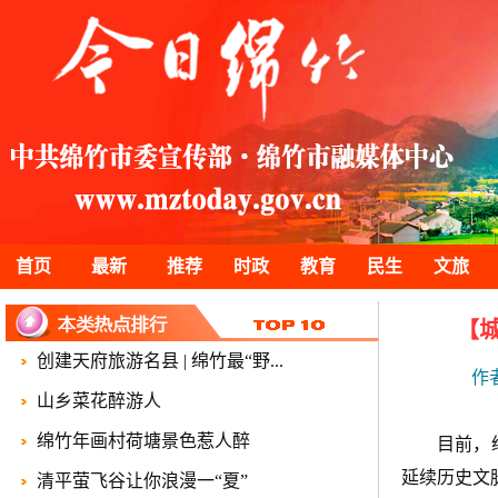
首页
最新
推荐
时政
教育
民生
文旅
【
创建天府旅游名县 | 绵竹最“野...
作
山乡菜花醉游人
绵竹年画村荷塘景色惹人醉
目前，
延续历史文
清平萤飞谷让你浪漫一“夏”