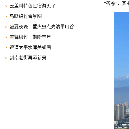
“答卷”，
云盖村特色民宿游火了
鸟瞰绵竹雪景图
盛夏夜晚 萤火虫点亮清平山谷
雪舞绵竹 期盼丰年
遵道太平水库美如画
剑南老街再添新景