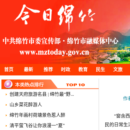
首页
最新
推荐
时政
教育
民生
文旅
创建天府旅游名县 | 绵竹最“野...
作
山乡菜花醉游人
绵竹年画村荷塘景色惹人醉
“窗含
民的日常生
清平萤飞谷让你浪漫一“夏”