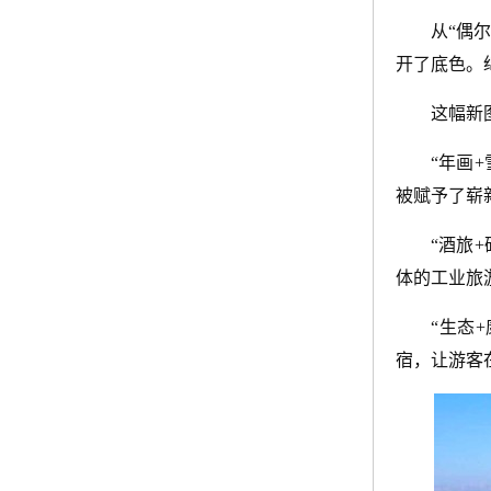
从“偶
开了底色。
这幅新
“年画
被赋予了崭
“酒旅
体的工业旅
“生态
宿，让游客