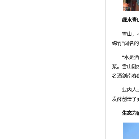
绿水青
雪山，
绵竹”闻名
“水是
浆。雪山融
名酒剑南春
业内人
发酵创造了
生态为